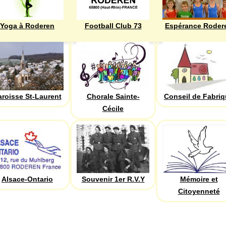
Yoga à Roderen
Football Club 73
Espérance Roder
aroisse St-Laurent
Chorale Sainte-
Conseil de Fabri
Cécile
Alsace-Ontario
Souvenir 1er R.V.Y
Mémoire et
Citoyenneté