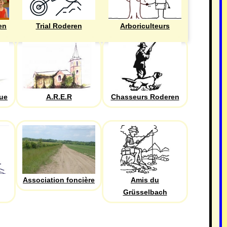
en
Trial Roderen
Arboriculteurs
que
A.R.E.R
Chasseurs Roderen
Association foncière
Amis du
Grüsselbach