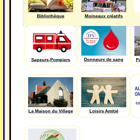
Bibliothèque
Moineaux créatifs
Donneurs de sang
Sapeurs-Pompiers
P
La Maison du Village
Loisirs Amitié