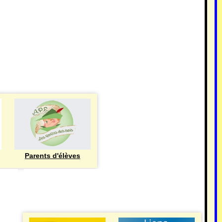
Parents d'élèves
eren
UTILE