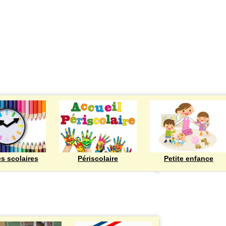
ECOLES
es scolaires
Périscolaire
Petite enfance
Bienvenue à Rod