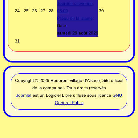
Journée citoyenne
24
25
26
27
28
08:00
30
Préau de la mairie
Date :
samedi 29 août 2026
31
Copyright © 2026 Roderen, village d'Alsace, Site officiel
de la commune - Tous droits réservés
Joomla!
est un Logiciel Libre diffusé sous licence
GNU
General Public