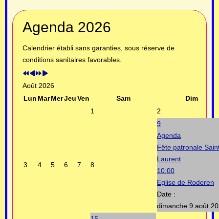
Année
Mois
Année
Mois
Agenda 2026
précédente
précédent
suivante
suivant
Calendrier établi sans garanties, sous réserve de
conditions sanitaires favorables.
Août 2026
Lun
Mar
Mer
Jeu
Ven
Sam
Dim
1
2
9
Agenda
Fête patronale Sain
Laurent
3
4
5
6
7
8
10:00
Eglise de Roderen
Date :
dimanche 9 août 2
15