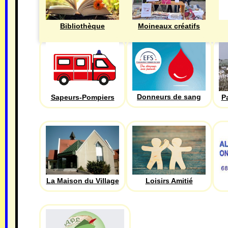
Bibliothèque
Moineaux créatifs
Donneurs de sang
Sapeurs-Pompiers
P
La Maison du Village
Loisirs Amitié