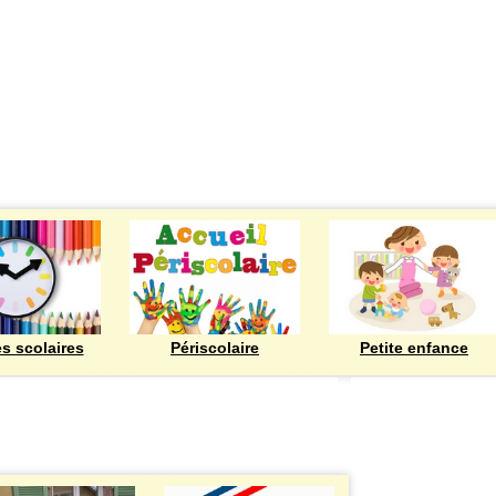
ECOLES
es scolaires
Périscolaire
Petite enfance
Bienvenue à Rod