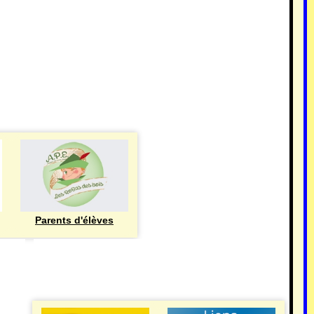
Parents d'élèves
eren
UTILE