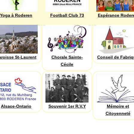
Yoga à Roderen
Football Club 73
Espérance Roder
aroisse St-Laurent
Chorale Sainte-
Conseil de Fabri
Cécile
Alsace-Ontario
Souvenir 1er R.V.Y
Mémoire et
Citoyenneté