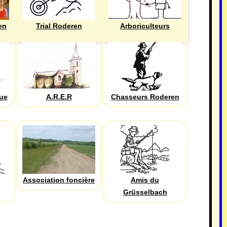
en
Trial Roderen
Arboriculteurs
que
A.R.E.R
Chasseurs Roderen
Association foncière
Amis du
Grüsselbach