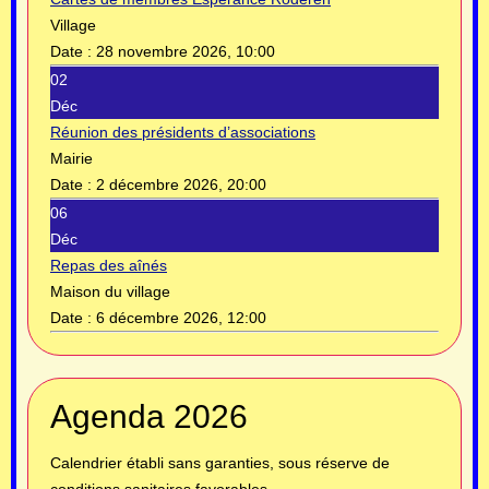
Village
Date :
28 novembre 2026, 10:00
02
Déc
Réunion des présidents d’associations
Mairie
Date :
2 décembre 2026, 20:00
06
Déc
Repas des aînés
Maison du village
Date :
6 décembre 2026, 12:00
Année
Mois
Année
Mois
Agenda 2026
précédente
précédent
suivante
suivant
Calendrier établi sans garanties, sous réserve de