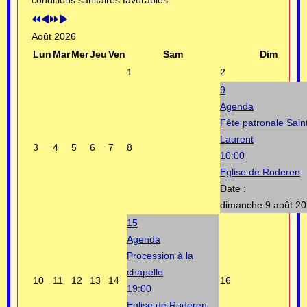
conditions sanitaires favorables.
Août 2026
Lun
Mar
Mer
Jeu
Ven
Sam
Dim
1
2
9
Agenda
Fête patronale Sain
Laurent
3
4
5
6
7
8
10:00
Eglise de Roderen
Date :
dimanche 9 août 2
15
Agenda
Procession à la
chapelle
10
11
12
13
14
16
19:00
Eglise de Roderen