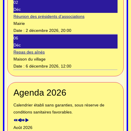
02
Déc
Réunion des présidents d’associations
Mairie
Date :
2 décembre 2026, 20:00
06
Déc
Repas des aînés
Maison du village
Date :
6 décembre 2026, 12:00
Année
Mois
Année
Mois
Agenda 2026
précédente
précédent
suivante
suivant
Calendrier établi sans garanties, sous réserve de
conditions sanitaires favorables.
Août 2026