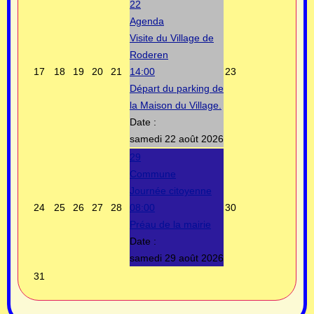
22
Agenda
Visite du Village de
Roderen
17
18
19
20
21
14:00
23
Départ du parking de
la Maison du Village.
Date :
samedi 22 août 2026
29
Commune
Journée citoyenne
24
25
26
27
28
08:00
30
Préau de la mairie
Date :
samedi 29 août 2026
31