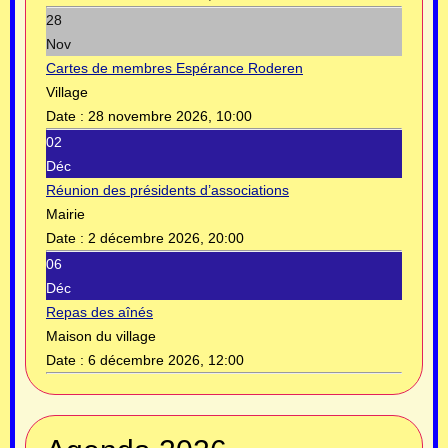
28
Nov
Cartes de membres Espérance Roderen
Village
Date :
28 novembre 2026, 10:00
02
Déc
Réunion des présidents d’associations
Mairie
Date :
2 décembre 2026, 20:00
06
Déc
Repas des aînés
Maison du village
Date :
6 décembre 2026, 12:00
Année
Mois
Année
Mois