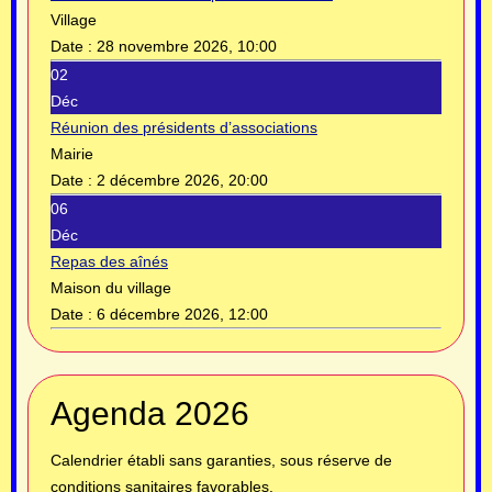
Village
Date :
28 novembre 2026, 10:00
02
Déc
Réunion des présidents d’associations
Mairie
Date :
2 décembre 2026, 20:00
06
Déc
Repas des aînés
Maison du village
Date :
6 décembre 2026, 12:00
Année
Mois
Année
Mois
Agenda 2026
précédente
précédent
suivante
suivant
Calendrier établi sans garanties, sous réserve de
conditions sanitaires favorables.