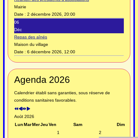
Mairie
Date :
2 décembre 2026, 20:00
06
Déc
Repas des aînés
Maison du village
Date :
6 décembre 2026, 12:00
Année
Mois
Année
Mois
Agenda 2026
précédente
précédent
suivante
suivant
Calendrier établi sans garanties, sous réserve de
conditions sanitaires favorables.
Août 2026
Lun
Mar
Mer
Jeu
Ven
Sam
Dim
1
2