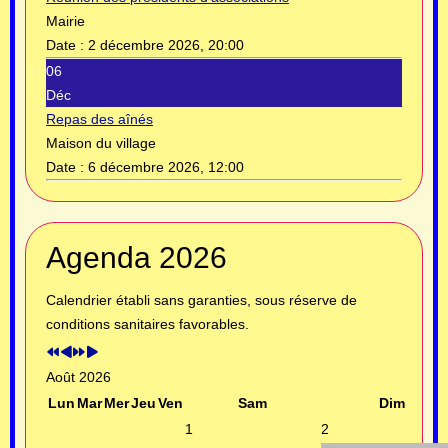
Mairie
Date :
2 décembre 2026, 20:00
06
Déc
Repas des aînés
Maison du village
Date :
6 décembre 2026, 12:00
Année
Mois
Année
Mois
Agenda 2026
précédente
précédent
suivante
suivant
Calendrier établi sans garanties, sous réserve de
conditions sanitaires favorables.
Août 2026
Lun
Mar
Mer
Jeu
Ven
Sam
Dim
1
2