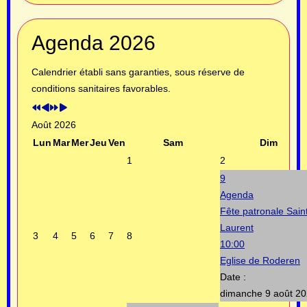
Année
Mois
Année
Mois
Agenda 2026
précédente
précédent
suivante
suivant
Calendrier établi sans garanties, sous réserve de
conditions sanitaires favorables.
Août 2026
Lun
Mar
Mer
Jeu
Ven
Sam
Dim
1
2
9
Agenda
Fête patronale Sain
Laurent
3
4
5
6
7
8
10:00
Eglise de Roderen
Date :
dimanche 9 août 2