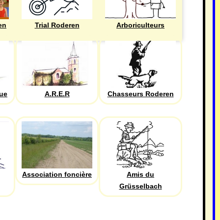
en
Trial Roderen
Arboriculteurs
que
A.R.E.R
Chasseurs Roderen
Association foncière
Amis du
Grüsselbach