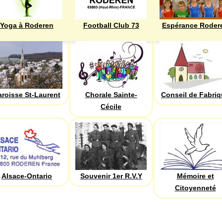
Yoga à Roderen
Football Club 73
Espérance Roder
aroisse St-Laurent
Chorale Sainte-
Conseil de Fabri
Cécile
Alsace-Ontario
Souvenir 1er R.V.Y
Mémoire et
Citoyenneté