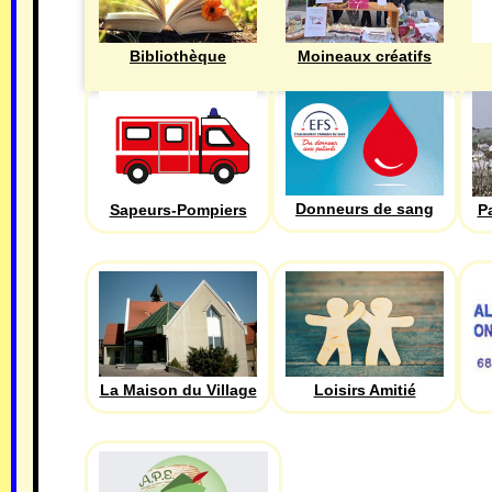
Bibliothèque
Moineaux créatifs
Donneurs de sang
Sapeurs-Pompiers
P
La Maison du Village
Loisirs Amitié