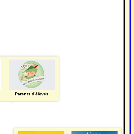
Parents d'élèves
eren
UTILE