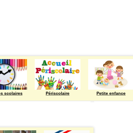
ECOLES
es scolaires
Périscolaire
Petite enfance
Bienvenue à Rod