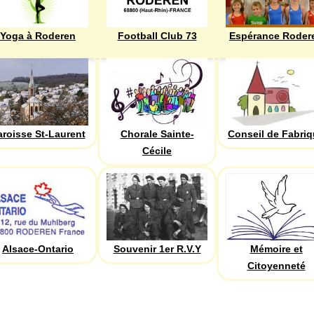
Yoga à Roderen
Football Club 73
Espérance Roder
aroisse St-Laurent
Chorale Sainte-
Conseil de Fabri
Cécile
Alsace-Ontario
Souvenir 1er R.V.Y
Mémoire et
Citoyenneté