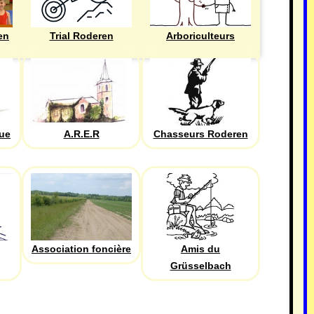
en
Trial Roderen
Arboriculteurs
que
A.R.E.R
Chasseurs Roderen
Association foncière
Amis du
Grüsselbach