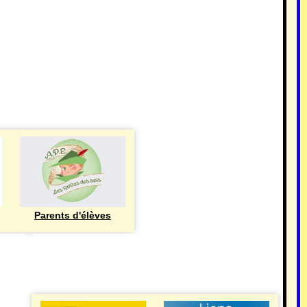
Parents d'élèves
eren
UTILE