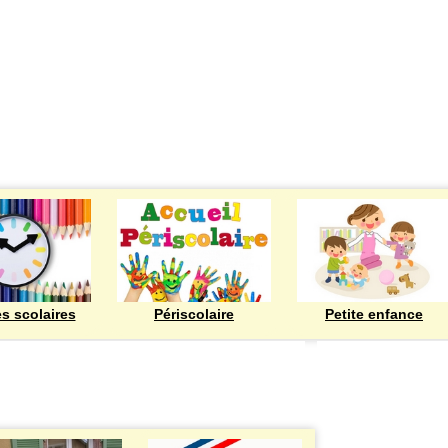
ECOLES
es scolaires
Périscolaire
Petite enfance
Bienvenue à Rod