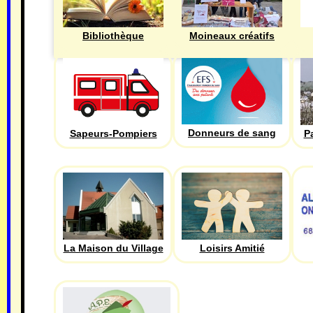
Bibliothèque
Moineaux créatifs
Donneurs de sang
Sapeurs-Pompiers
P
La Maison du Village
Loisirs Amitié