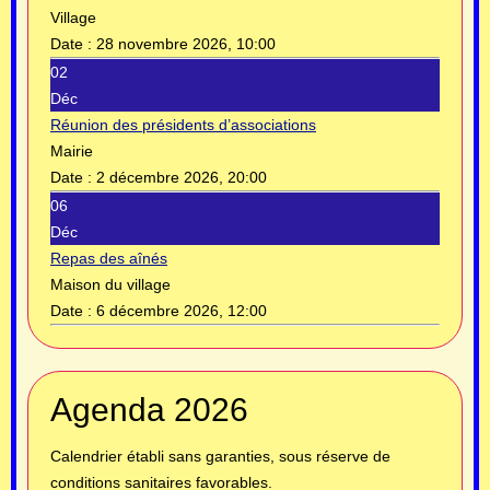
Village
Date :
28 novembre 2026, 10:00
02
Déc
Réunion des présidents d’associations
Mairie
Date :
2 décembre 2026, 20:00
06
Déc
Repas des aînés
Maison du village
Date :
6 décembre 2026, 12:00
Année
Mois
Année
Mois
Agenda 2026
précédente
précédent
suivante
suivant
Calendrier établi sans garanties, sous réserve de
conditions sanitaires favorables.