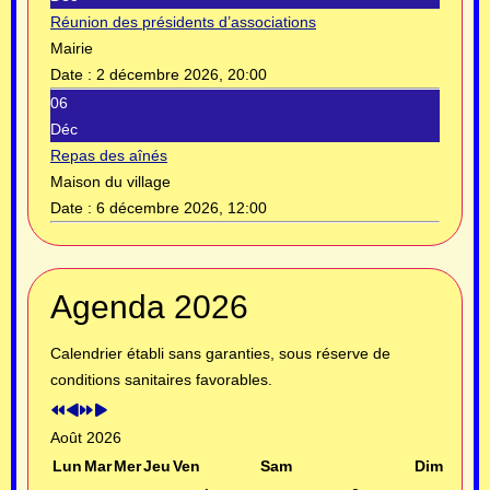
Réunion des présidents d’associations
Mairie
Date :
2 décembre 2026, 20:00
06
Déc
Repas des aînés
Maison du village
Date :
6 décembre 2026, 12:00
Année
Mois
Année
Mois
Agenda 2026
précédente
précédent
suivante
suivant
Calendrier établi sans garanties, sous réserve de
conditions sanitaires favorables.
Août 2026
Lun
Mar
Mer
Jeu
Ven
Sam
Dim