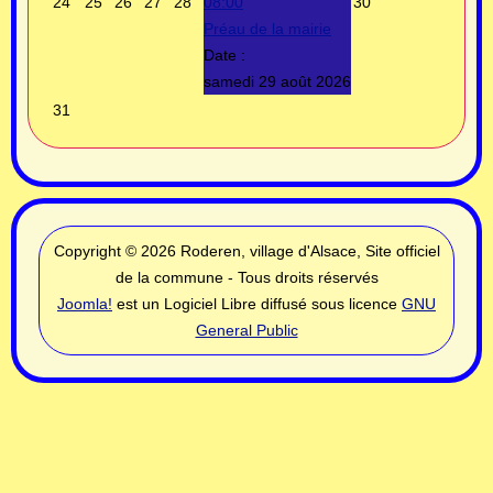
24
25
26
27
28
08:00
30
Préau de la mairie
Date :
samedi 29 août 2026
31
Copyright © 2026 Roderen, village d'Alsace, Site officiel
de la commune - Tous droits réservés
Joomla!
est un Logiciel Libre diffusé sous licence
GNU
General Public