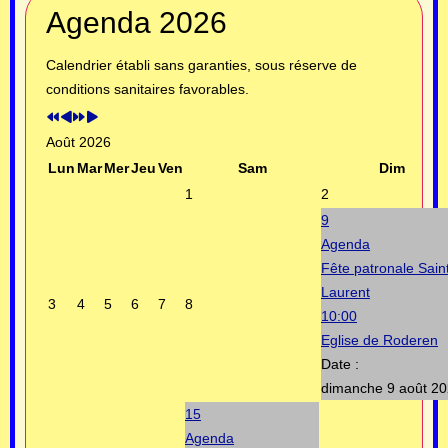
Année
Mois
Année
Mois
Agenda 2026
précédente
précédent
suivante
suivant
Calendrier établi sans garanties, sous réserve de
conditions sanitaires favorables.
Août 2026
Lun
Mar
Mer
Jeu
Ven
Sam
Dim
1
2
9
Agenda
Fête patronale Sain
Laurent
3
4
5
6
7
8
10:00
Eglise de Roderen
Date :
dimanche 9 août 2
15
Agenda