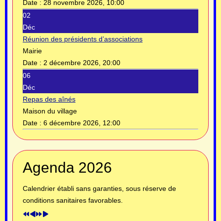
Date :
28 novembre 2026, 10:00
02
Déc
Réunion des présidents d’associations
Mairie
Date :
2 décembre 2026, 20:00
06
Déc
Repas des aînés
Maison du village
Date :
6 décembre 2026, 12:00
Année
Mois
Année
Mois
Agenda 2026
précédente
précédent
suivante
suivant
Calendrier établi sans garanties, sous réserve de
conditions sanitaires favorables.