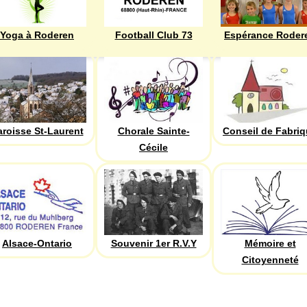
Yoga à Roderen
Football Club 73
Espérance Roder
aroisse St-Laurent
Chorale Sainte-
Conseil de Fabri
Cécile
Alsace-Ontario
Souvenir 1er R.V.Y
Mémoire et
Citoyenneté