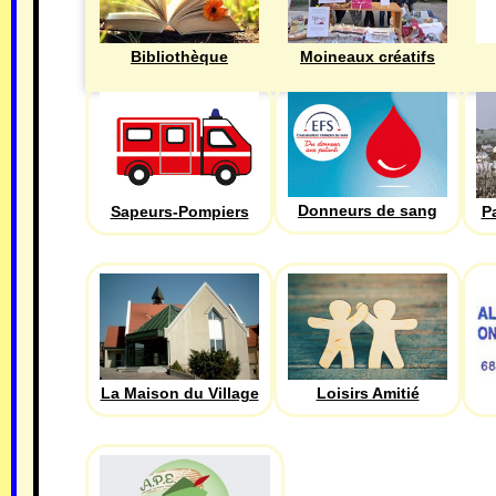
Bibliothèque
Moineaux créatifs
Donneurs de sang
Sapeurs-Pompiers
P
La Maison du Village
Loisirs Amitié