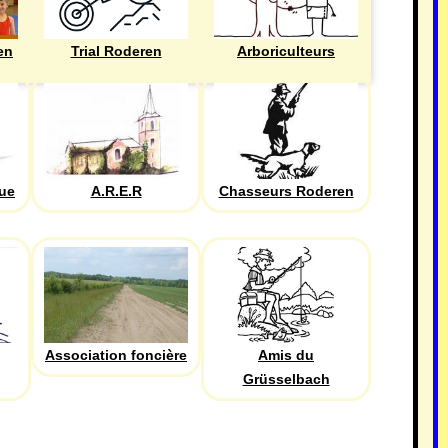
en
Trial Roderen
Arboriculteurs
que
A.R.E.R
Chasseurs Roderen
Association foncière
Amis du
Grüsselbach