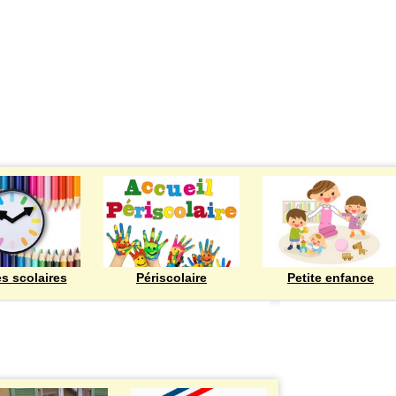
ECOLES
es scolaires
Périscolaire
Petite enfance
Bienvenue à Rod