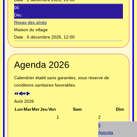
06
Déc
Repas des aînés
Maison du village
Date :
6 décembre 2026, 12:00
Année
Mois
Année
Mois
Agenda 2026
précédente
précédent
suivante
suivant
Calendrier établi sans garanties, sous réserve de
conditions sanitaires favorables.
Août 2026
Lun
Mar
Mer
Jeu
Ven
Sam
Dim
1
2
9
Agenda