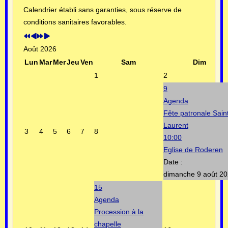
Calendrier établi sans garanties, sous réserve de
conditions sanitaires favorables.
Août 2026
Lun
Mar
Mer
Jeu
Ven
Sam
Dim
1
2
9
Agenda
Fête patronale Sain
Laurent
3
4
5
6
7
8
10:00
Eglise de Roderen
Date :
dimanche 9 août 2
15
Agenda
Procession à la
chapelle