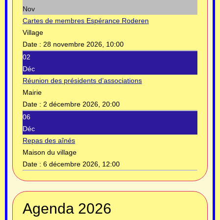
Nov
Cartes de membres Espérance Roderen
Village
Date :
28 novembre 2026, 10:00
02
Déc
Réunion des présidents d’associations
Mairie
Date :
2 décembre 2026, 20:00
06
Déc
Repas des aînés
Maison du village
Date :
6 décembre 2026, 12:00
Année
Mois
Année
Mois
Agenda 2026
précédente
précédent
suivante
suivant