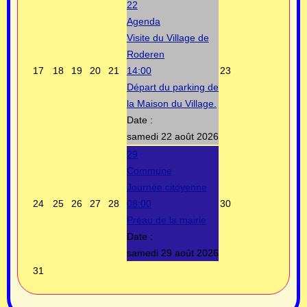
22
Agenda
Visite du Village de
Roderen
17
18
19
20
21
14:00
23
Départ du parking de
la Maison du Village.
Date :
samedi 22 août 2026
29
Commune
Journée citoyenne
24
25
26
27
28
08:00
30
Préau de la mairie
Date :
samedi 29 août 2026
31