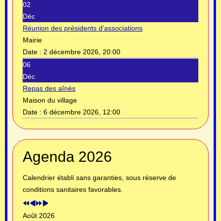
02
Déc
Réunion des présidents d’associations
Mairie
Date :
2 décembre 2026, 20:00
06
Déc
Repas des aînés
Maison du village
Date :
6 décembre 2026, 12:00
Année
Mois
Année
Mois
Agenda 2026
précédente
précédent
suivante
suivant
Calendrier établi sans garanties, sous réserve de
conditions sanitaires favorables.
Août 2026