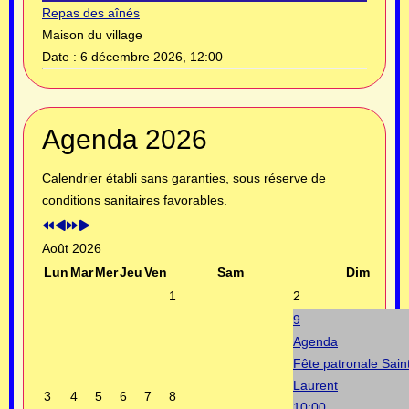
Repas des aînés
Maison du village
Date :
6 décembre 2026, 12:00
Année
Mois
Année
Mois
Agenda 2026
précédente
précédent
suivante
suivant
Calendrier établi sans garanties, sous réserve de
conditions sanitaires favorables.
Août 2026
Lun
Mar
Mer
Jeu
Ven
Sam
Dim
1
2
9
Agenda
Fête patronale Sain
Laurent
3
4
5
6
7
8
10:00