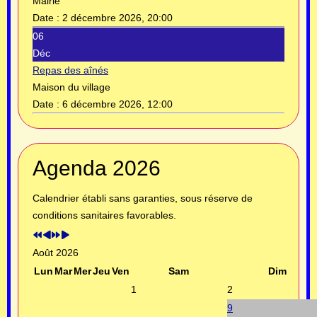
Mairie
Date :
2 décembre 2026, 20:00
06
Déc
Repas des aînés
Maison du village
Date :
6 décembre 2026, 12:00
Année
Mois
Année
Mois
Agenda 2026
précédente
précédent
suivante
suivant
Calendrier établi sans garanties, sous réserve de
conditions sanitaires favorables.
Août 2026
Lun
Mar
Mer
Jeu
Ven
Sam
Dim
1
2
9