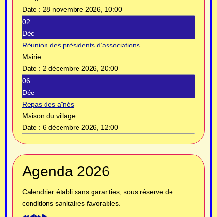
Date :
28 novembre 2026, 10:00
02
Déc
Réunion des présidents d’associations
Mairie
Date :
2 décembre 2026, 20:00
06
Déc
Repas des aînés
Maison du village
Date :
6 décembre 2026, 12:00
Année
Mois
Année
Mois
Agenda 2026
précédente
précédent
suivante
suivant
Calendrier établi sans garanties, sous réserve de
conditions sanitaires favorables.