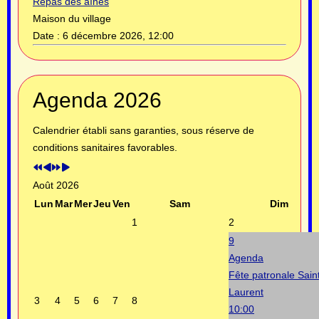
Repas des aînés
Maison du village
Date :
6 décembre 2026, 12:00
Année
Mois
Année
Mois
Agenda 2026
précédente
précédent
suivante
suivant
Calendrier établi sans garanties, sous réserve de
conditions sanitaires favorables.
Août 2026
Lun
Mar
Mer
Jeu
Ven
Sam
Dim
1
2
9
Agenda
Fête patronale Sain
Laurent
3
4
5
6
7
8
10:00