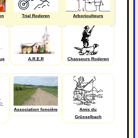
en
Trial Roderen
Arboriculteurs
que
A.R.E.R
Chasseurs Roderen
Association foncière
Amis du
Grüsselbach