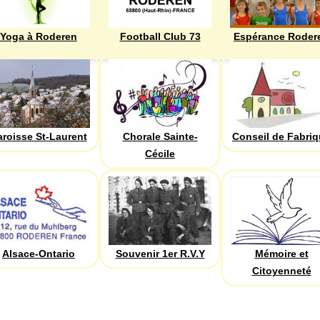
Yoga à Roderen
Football Club 73
Espérance Roder
aroisse St-Laurent
Chorale Sainte-
Conseil de Fabri
Cécile
Alsace-Ontario
Souvenir 1er R.V.Y
Mémoire et
Citoyenneté