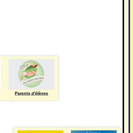
Parents d'élèves
eren
UTILE