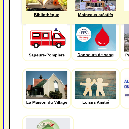
Bibliothèque
Moineaux créatifs
Donneurs de sang
Sapeurs-Pompiers
P
La Maison du Village
Loisirs Amitié