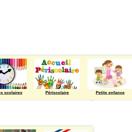
ECOLES
es scolaires
Périscolaire
Petite enfance
Bienvenue à Rod