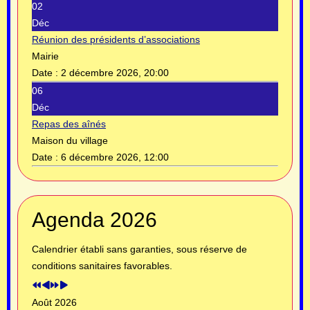
02
Déc
Réunion des présidents d’associations
Mairie
Date :
2 décembre 2026, 20:00
06
Déc
Repas des aînés
Maison du village
Date :
6 décembre 2026, 12:00
Année
Mois
Année
Mois
Agenda 2026
précédente
précédent
suivante
suivant
Calendrier établi sans garanties, sous réserve de
conditions sanitaires favorables.
Août 2026