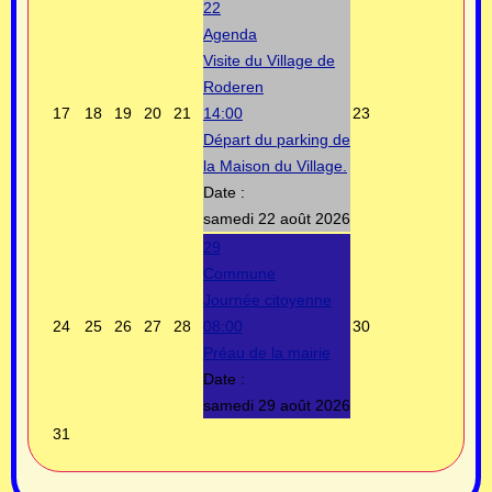
22
Agenda
Visite du Village de
Roderen
17
18
19
20
21
14:00
23
Départ du parking de
la Maison du Village.
Date :
samedi 22 août 2026
29
Commune
Journée citoyenne
24
25
26
27
28
08:00
30
Préau de la mairie
Date :
samedi 29 août 2026
31