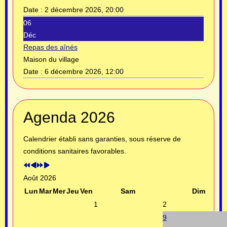
Date :
2 décembre 2026, 20:00
06
Déc
Repas des aînés
Maison du village
Date :
6 décembre 2026, 12:00
Année
Mois
Année
Mois
Agenda 2026
précédente
précédent
suivante
suivant
Calendrier établi sans garanties, sous réserve de
conditions sanitaires favorables.
Août 2026
Lun
Mar
Mer
Jeu
Ven
Sam
Dim
1
2
9