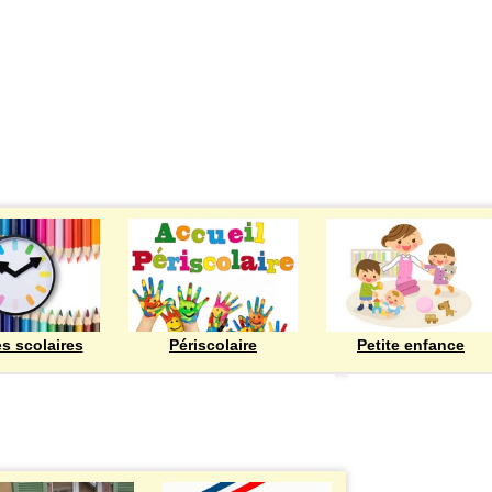
ECOLES
es scolaires
Périscolaire
Petite enfance
Bienvenue à Rod