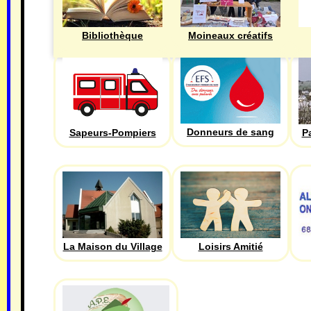
Bibliothèque
Moineaux créatifs
Donneurs de sang
Sapeurs-Pompiers
P
La Maison du Village
Loisirs Amitié