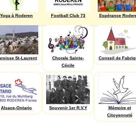
Yoga à Roderen
Football Club 73
Espérance Roder
aroisse St-Laurent
Chorale Sainte-
Conseil de Fabri
Cécile
Alsace-Ontario
Souvenir 1er R.V.Y
Mémoire et
Citoyenneté