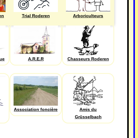
en
Trial Roderen
Arboriculteurs
que
A.R.E.R
Chasseurs Roderen
Association foncière
Amis du
Grüsselbach