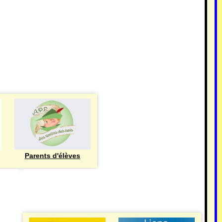
Parents d'élèves
eren
UTILE