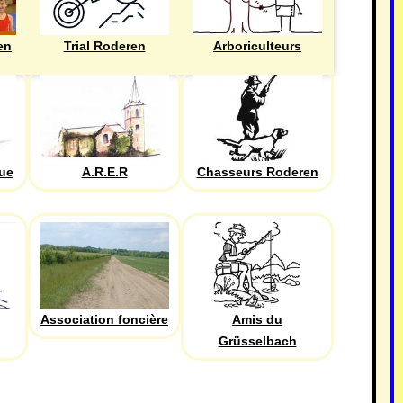
en
Trial Roderen
Arboriculteurs
que
A.R.E.R
Chasseurs Roderen
Association foncière
Amis du
Grüsselbach