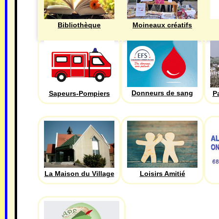
Bibliothèque
Moineaux créatifs
Donneurs de sang
Sapeurs-Pompiers
P
La Maison du Village
Loisirs Amitié