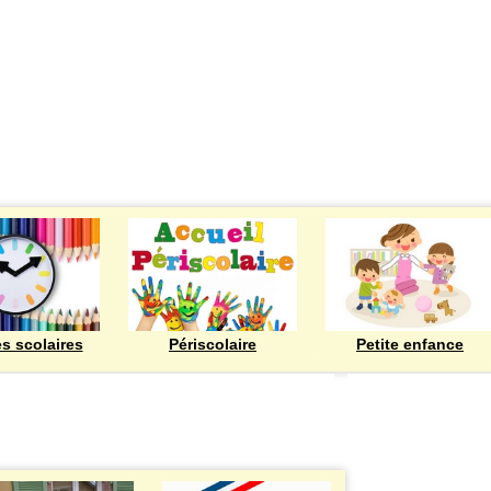
ECOLES
es scolaires
Périscolaire
Petite enfance
Bienvenue à Rod