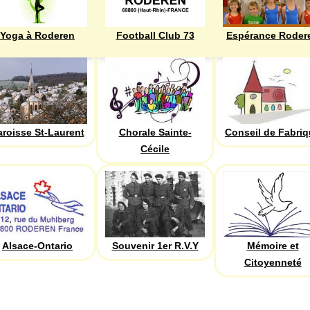
Yoga à Roderen
Football Club 73
Espérance Roder
aroisse St-Laurent
Chorale Sainte-
Conseil de Fabri
Cécile
Alsace-Ontario
Souvenir 1er R.V.Y
Mémoire et
Citoyenneté