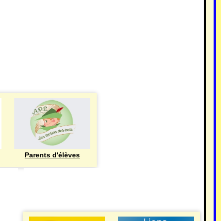
Parents d'élèves
eren
UTILE