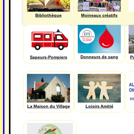
Bibliothèque
Moineaux créatifs
Donneurs de sang
Sapeurs-Pompiers
P
La Maison du Village
Loisirs Amitié