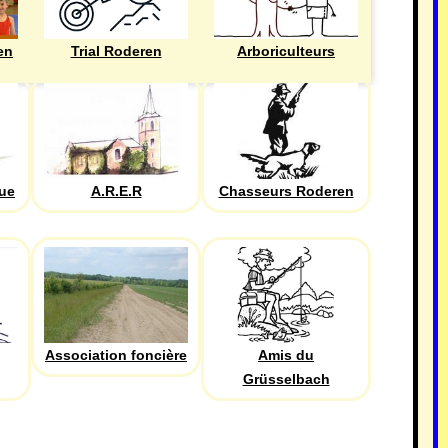
en
Trial Roderen
Arboriculteurs
que
A.R.E.R
Chasseurs Roderen
Association foncière
Amis du
Grüsselbach