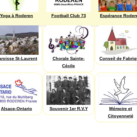
Yoga à Roderen
Football Club 73
Espérance Roder
aroisse St-Laurent
Chorale Sainte-
Conseil de Fabri
Cécile
Alsace-Ontario
Souvenir 1er R.V.Y
Mémoire et
Citoyenneté