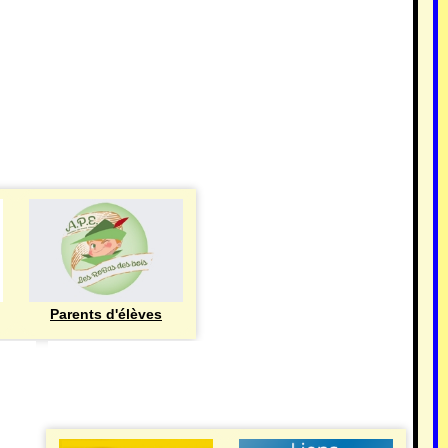
Parents d'élèves
eren
UTILE