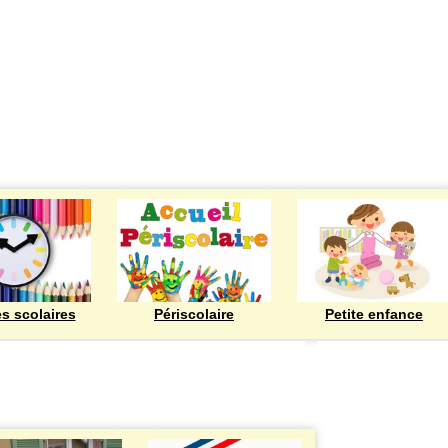
ECOLES
es scolaires
Périscolaire
Petite enfance
Bienvenue à Rod