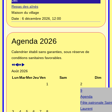
Déc
Repas des aînés
Maison du village
Date :
6 décembre 2026, 12:00
Année
Mois
Année
Mois
Agenda 2026
précédente
précédent
suivante
suivant
Calendrier établi sans garanties, sous réserve de
conditions sanitaires favorables.
Août 2026
Lun
Mar
Mer
Jeu
Ven
Sam
Dim
1
2
9
Agenda
Fête patronale Sain
Laurent
3
4
5
6
7
8