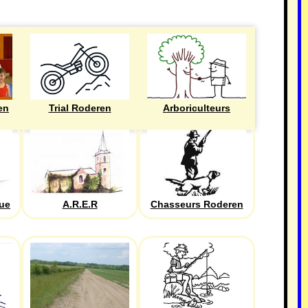
en
Trial Roderen
Arboriculteurs
que
A.R.E.R
Chasseurs Roderen