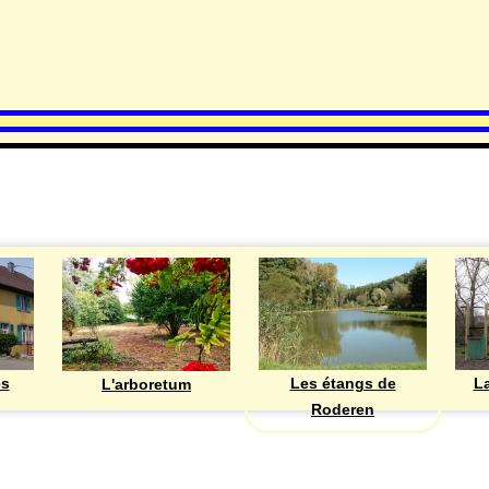
DECOUVRIR
Les étangs de
ès
La
L'arboretum
Roderen
ASSOCIATIONS