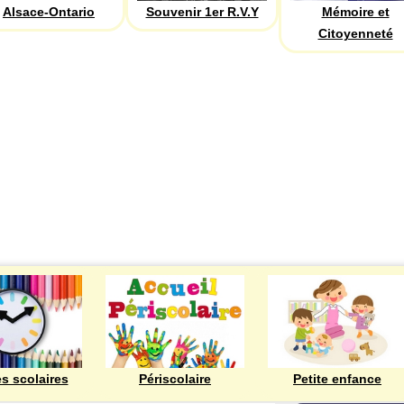
Alsace-Ontario
Souvenir 1er R.V.Y
Mémoire et
Citoyenneté
ECOLES
es scolaires
Périscolaire
Petite enfance