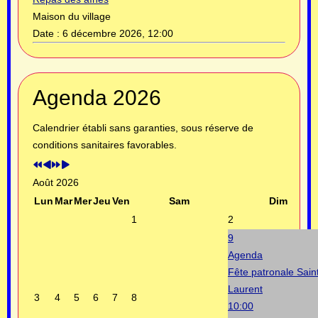
Maison du village
Date :
6 décembre 2026, 12:00
Année
Mois
Année
Mois
Agenda 2026
précédente
précédent
suivante
suivant
Calendrier établi sans garanties, sous réserve de
conditions sanitaires favorables.
Août 2026
Lun
Mar
Mer
Jeu
Ven
Sam
Dim
1
2
9
Agenda
Fête patronale Sain
Laurent
3
4
5
6
7
8
10:00