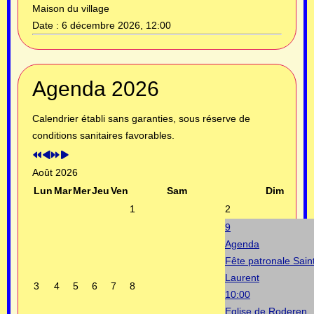
Maison du village
Date :
6 décembre 2026, 12:00
Année
Mois
Année
Mois
Agenda 2026
précédente
précédent
suivante
suivant
Calendrier établi sans garanties, sous réserve de
conditions sanitaires favorables.
Août 2026
Lun
Mar
Mer
Jeu
Ven
Sam
Dim
1
2
9
Agenda
Fête patronale Sain
Laurent
3
4
5
6
7
8
10:00
Eglise de Roderen