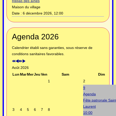
Repas des aînés
Maison du village
Date :
6 décembre 2026, 12:00
Année
Mois
Année
Mois
Agenda 2026
précédente
précédent
suivante
suivant
Calendrier établi sans garanties, sous réserve de
conditions sanitaires favorables.
Août 2026
Lun
Mar
Mer
Jeu
Ven
Sam
Dim
1
2
9
Agenda
Fête patronale Sain
Laurent
3
4
5
6
7
8
10:00