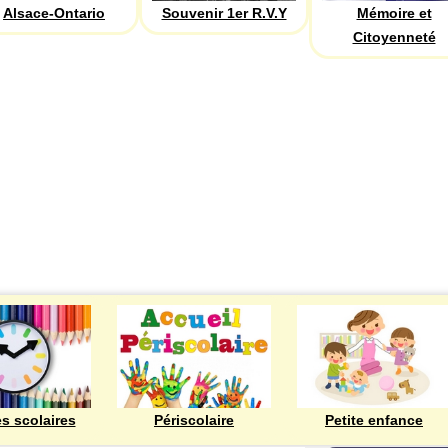
Alsace-Ontario
Souvenir 1er R.V.Y
Mémoire et
Citoyenneté
ECOLES
es scolaires
Périscolaire
Petite enfance