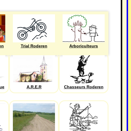
en
Trial Roderen
Arboriculteurs
que
A.R.E.R
Chasseurs Roderen