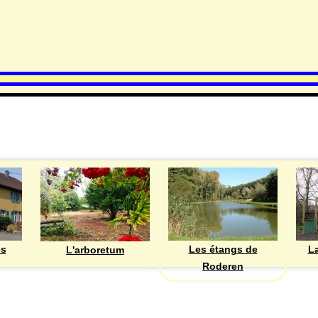
DECOUVRIR
Les étangs de
ès
La
L'arboretum
Roderen
ASSOCIATIONS