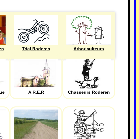
en
Trial Roderen
Arboriculteurs
que
A.R.E.R
Chasseurs Roderen