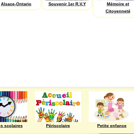
Alsace-Ontario
Souvenir 1er R.V.Y
Mémoire et
Citoyenneté
ECOLES
es scolaires
Périscolaire
Petite enfance