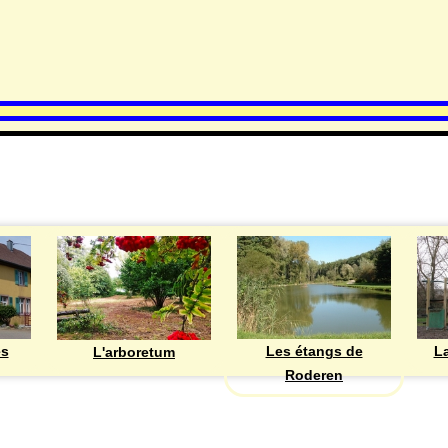
DECOUVRIR
Les étangs de
ès
La
L'arboretum
Roderen
ASSOCIATIONS