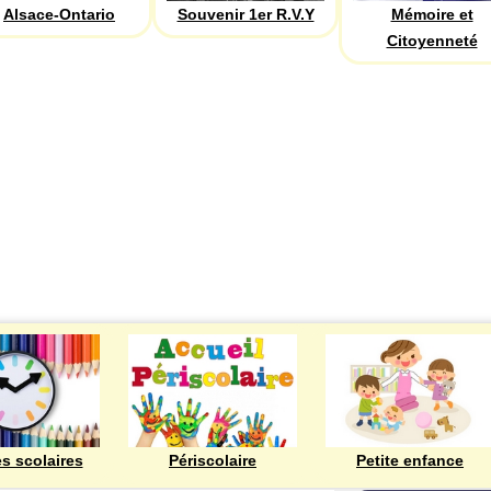
Alsace-Ontario
Souvenir 1er R.V.Y
Mémoire et
Citoyenneté
ECOLES
es scolaires
Périscolaire
Petite enfance