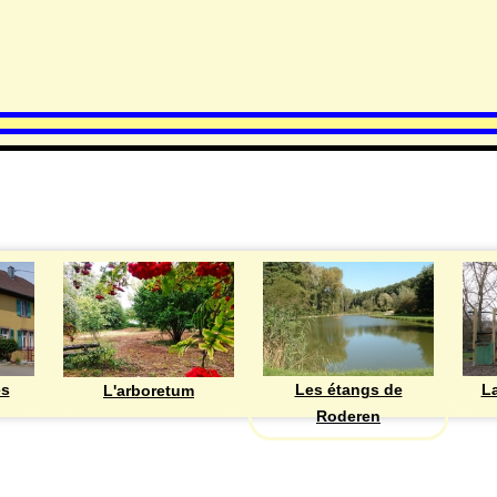
DECOUVRIR
Les étangs de
ès
La
L'arboretum
Roderen
ASSOCIATIONS