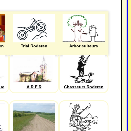
en
Trial Roderen
Arboriculteurs
que
A.R.E.R
Chasseurs Roderen