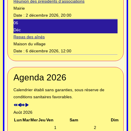
Réunion des présidents d’associations
Mairie
Date :
2 décembre 2026, 20:00
06
Déc
Repas des aînés
Maison du village
Date :
6 décembre 2026, 12:00
Année
Mois
Année
Mois
Agenda 2026
précédente
précédent
suivante
suivant
Calendrier établi sans garanties, sous réserve de
conditions sanitaires favorables.
Août 2026
Lun
Mar
Mer
Jeu
Ven
Sam
Dim
1
2