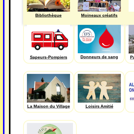
Bibliothèque
Moineaux créatifs
Donneurs de sang
Sapeurs-Pompiers
P
La Maison du Village
Loisirs Amitié