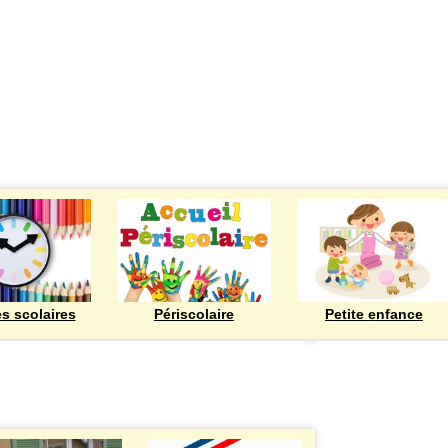
ECOLES
es scolaires
Périscolaire
Petite enfance
Bienvenue à Rod