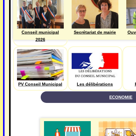
Ouv
Conseil municipal
Secrétariat de mairie
2026
PV Conseil Municipal
Les délibérations
ECONOMIE