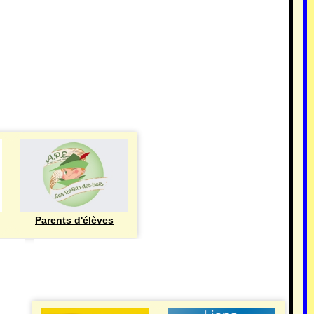
Parents d'élèves
eren
UTILE