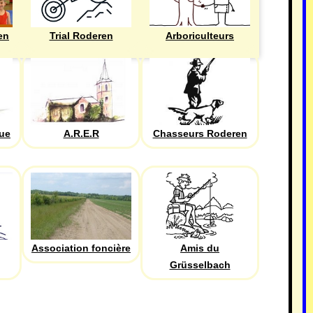
en
Trial Roderen
Arboriculteurs
que
A.R.E.R
Chasseurs Roderen
Association foncière
Amis du
Grüsselbach