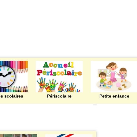
ECOLES
es scolaires
Périscolaire
Petite enfance
Bienvenue à Rod