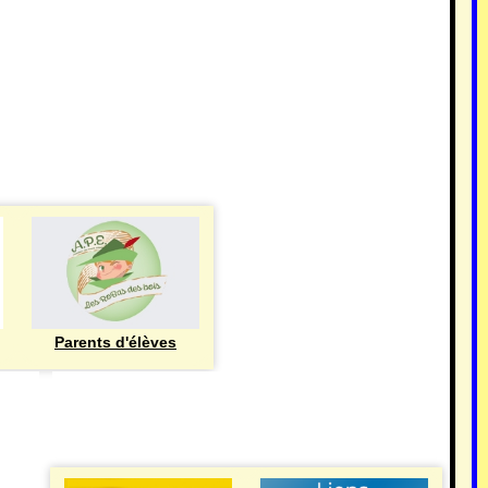
Parents d'élèves
eren
UTILE