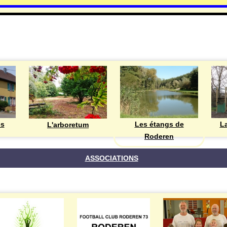
DECOUVRIR
Les étangs de
ès
La
L'arboretum
Roderen
ASSOCIATIONS