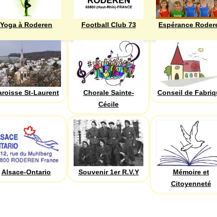
Yoga à Roderen
Football Club 73
Espérance Roder
aroisse St-Laurent
Chorale Sainte-
Conseil de Fabri
Cécile
Alsace-Ontario
Souvenir 1er R.V.Y
Mémoire et
Citoyenneté