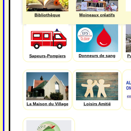
Bibliothèque
Moineaux créatifs
Donneurs de sang
Sapeurs-Pompiers
P
La Maison du Village
Loisirs Amitié