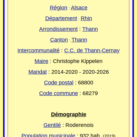
Région
Alsace
:
Département
Rhin
:
Arrondissement
:
Thann
Canton
Thann
:
Intercommunalité
:
C.C. de Thann-Cernay
Maire
: Christophe Kippelen
Mandat
: 2014-2020 - 2020-2026
Code postal
: 68800
Code commune
: 68279
Démographie
Gentilé
: Roderenois
Population municipale
:
932
hab.
(2019)