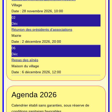
Village
Date :
28 novembre 2026, 10:00
02
Déc
Réunion des présidents d’associations
Mairie
Date :
2 décembre 2026, 20:00
06
Déc
Repas des aînés
Maison du village
Date :
6 décembre 2026, 12:00
Année
Mois
Année
Mois
Agenda 2026
précédente
précédent
suivante
suivant
Calendrier établi sans garanties, sous réserve de
conditions sanitaires favorables.