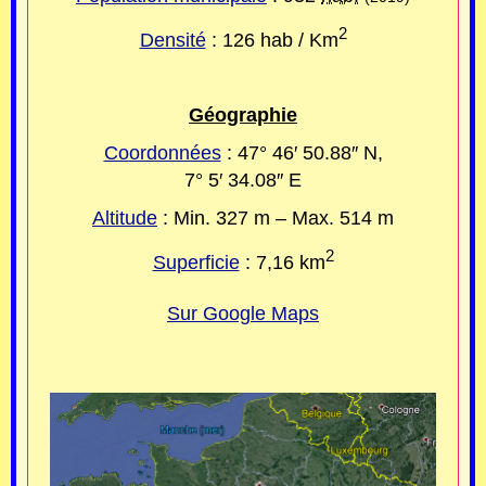
2
Densité
: 126 hab / Km
Géographie
Coordonnées
:
47° 46′ 50.88″ N
,
7° 5′ 34.08″ E
Altitude
: Min.
327 m
– Max.
514 m
2
Superficie
:
7,16 km
Sur Google Maps