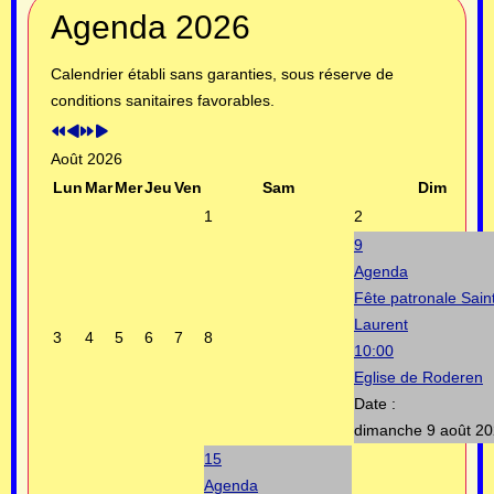
Année
Mois
Année
Mois
Agenda 2026
précédente
précédent
suivante
suivant
Calendrier établi sans garanties, sous réserve de
conditions sanitaires favorables.
Août 2026
Lun
Mar
Mer
Jeu
Ven
Sam
Dim
1
2
9
Agenda
Fête patronale Sain
Laurent
3
4
5
6
7
8
10:00
Eglise de Roderen
Date :
dimanche 9 août 2
15
Agenda