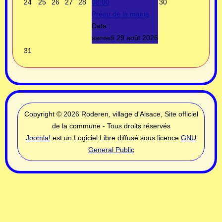
24
25
26
27
28
08:00
30
Préau de la mairie
Date :
samedi 29 août 2026
31
Copyright © 2026 Roderen, village d'Alsace, Site officiel
de la commune - Tous droits réservés
Joomla!
est un Logiciel Libre diffusé sous licence
GNU
General Public